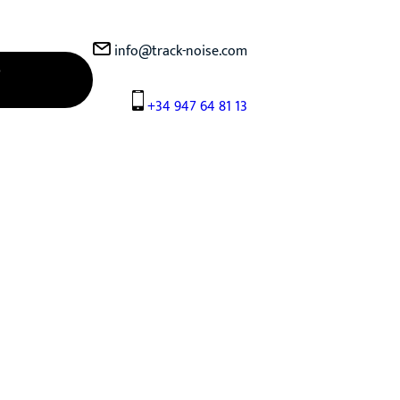
info@track-noise.com
o
+34 947 64 81 13
 Audio, Ruido y Vibraciones.
oyectos más complejos, siempre
te técnico cercano y efectivo.