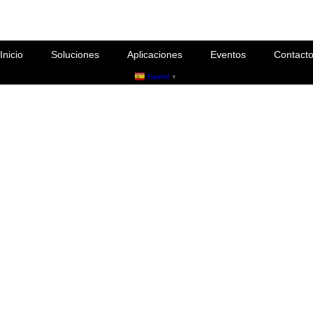
Inicio
Soluciones
Aplicaciones
Eventos
Contact
Español
▼
mos soluciones avanzadas en Acústica,
en venta, alquiler o integrados en pr
ora y de alta calidad, junto a un sopor