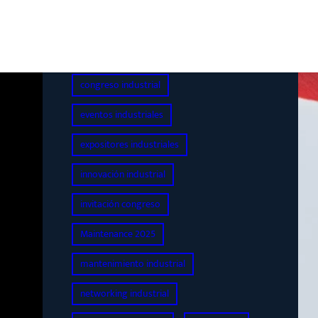
+INDUSTRY
Bilbao Exhibition Centre
congreso industrial
eventos industriales
expositores industriales
innovación industrial
invitación congreso
Maintenance 2025
mantenimiento industrial
networking industrial